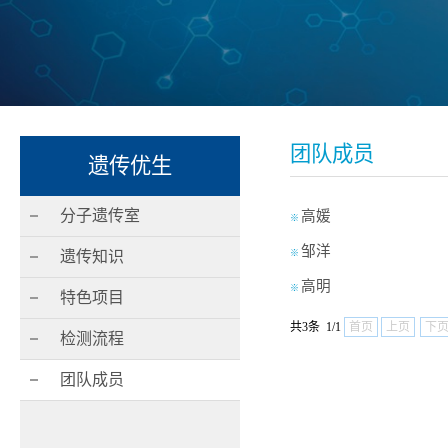
团队成员
遗传优生
分子遗传室
高媛
※
邹洋
遗传知识
※
高明
※
特色项目
共3条 1/1
首页
上页
下
检测流程
团队成员