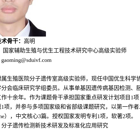
技术骨干：
高明
：
国家辅助生殖与优生工程技术研究中心高级实验师
：
gaoming@sduivf.com
：
附属生殖医院分子遗传室高级实验师，现任中国优生科学
学分会临床研究学组委员。从事单基因遗传病基因检测、
工作十余年。作为课题骨干承担国家重点研发计划项目
1
项
题
1
项，并参与多项国家级和省部级课题研究，以第一作者
ne
），中文核心
3
篇。授权国家发明专利
1
项，软著
2
项。
：
分子遗传检测新技术研发及标准化应用研究