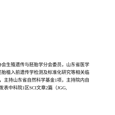
协会生殖遗传与胚胎学分会委员，山东省医学
胚胎植入前遗传学检测及标准化研究等相关临
，主持山东省自然科学基金
1
项，主持院内自
发表中科院
1
区
SCI
文章
2
篇（
JGG,