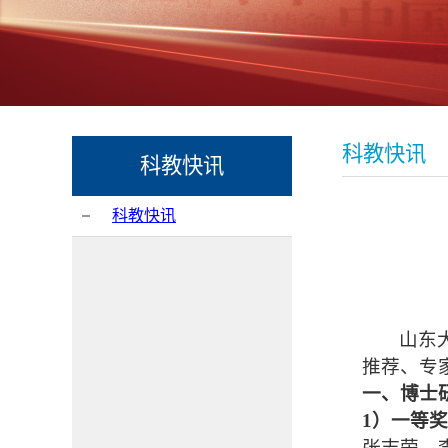
科教快讯
科教快讯
科教快讯
山东
推荐
、
专
一、
博士
1）一等
张志荣、