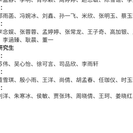
奖：
邵雨菡
、
冯婉冰
、
刘鑫
、
孙一飞
、
米欣
、
张明玉
、
蔡玉
：
李念娱
、
张蓉蓉
、
孟婷婷
、
张常龙
、
王子奇
、
高加银
、
、
李涵臻
、
耿晨
、
董一
研究生
奖：
苏伟
、
吴心怡
、
徐可言
、
司品欣
、
李雨轩
奖：
董雪琪
、
殷小雨
、
王洋
、
尚倩
、
胡孟春
、
任珈仪
、
时玉
奖：
刘洋
、
朱寒冰
、
侯敏
、
贾张玮
、
周晓倩
、
王珂
、
姜晓红