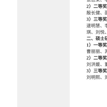
2）二等
殷长健
、
3）
三等奖
逯明慧
、
琪
、
刘悦
二、
硕士
1）一等
曹丽丽
、
2）二等
刘洪媛
、
3）三等
刘明熙
、