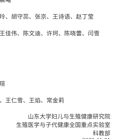
玲
、
胡守蕊
、
张京
、
王诗语
、
赵丁莹
王佳伟
、
陈文迪
、
许珂
、
陈晓蕾
、
闫雪
瑄
、
王仁雪
、
王焰
、
常金莉
山东大学妇儿与生殖健康研究院
生殖医学与子代健康全国重点实验室
科教部