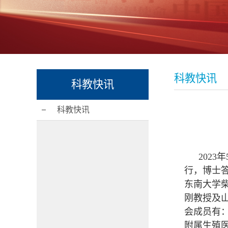
科教快讯
科教快讯
科教快讯
202
3
年
行，博士
东南大学
刚教授及
会成员
有
附属生殖