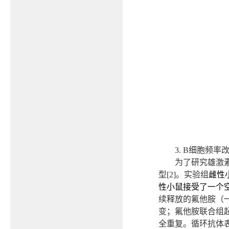
3. B
细胞频率
为了研究雄激
型
[2]
。实验组
雌性
性小鼠接受了一个
续释放的氟他胺（
变；氟他胺联合组
全重复。循环抗体