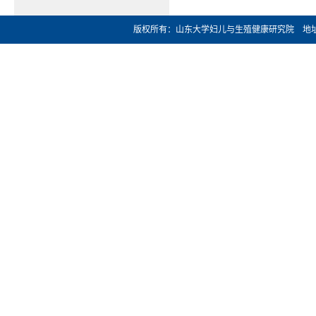
版权所有：山东大学妇儿与生殖健康研究院 地址：济南市文化