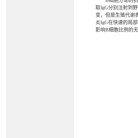
B
细胞分泌的
取
IgG
分别注射到野
变，但是生殖代谢
炎
IgG
在快速的局部
影响
B
细胞比例的