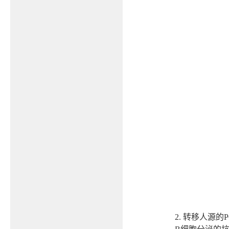
2.
转移人源的