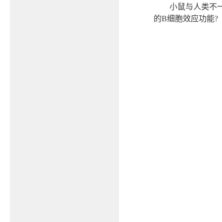
小鼠与人类不
的
B
细胞效应功能
?