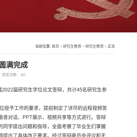
当前位置:
首页
>
研究生教育
>
研究生教育
> 正文
圆满完成
41 浏览次数：
365
成
2022
届研究生学位论文答辩，共计
45
名研究生参
位授予工作的要求，提前制定了详尽的远程视频答
语音对话、
PPT
展示、视频共享等方式进行。答辩
的同学提出问题和指导，全面考察了毕业生们掌握
题提出了具体改正要求。经过答辩委员会评议和无