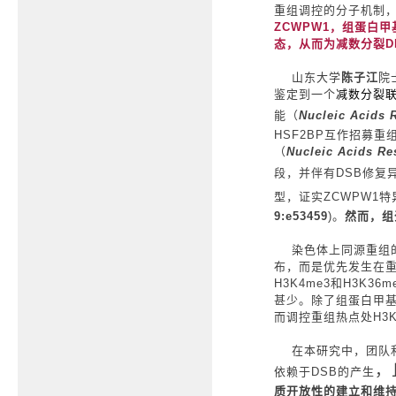
重组调控的分子机制
ZCWPW1
，组蛋白甲
态，从而为减数分裂
D
山东大学
陈子江
院
鉴定到一个
减数分裂
能（
Nucleic Acids 
HSF2BP
互作招募重
（
Nucleic Acids Re
段，并伴有
DSB
修复
型，证实
ZCWPW1
特
9:e53459
)
。
然而，组
染色体上同源重组的
布，而是优先发生在
H3K4me3
和
H3K36m
甚少。除了组蛋白甲
而调控重组热点处
H3
在本研究中，团队利
，
依赖于
DSB
的产生
质开放性的建立和维