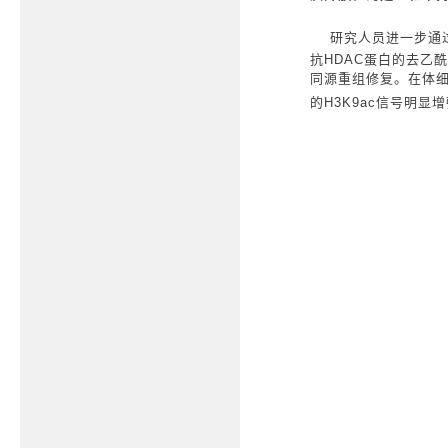
研究人员进一步通过
抗
HDAC
蛋白的去乙酰
同源重组修复。在体
的
H3K9ac
信号明显增