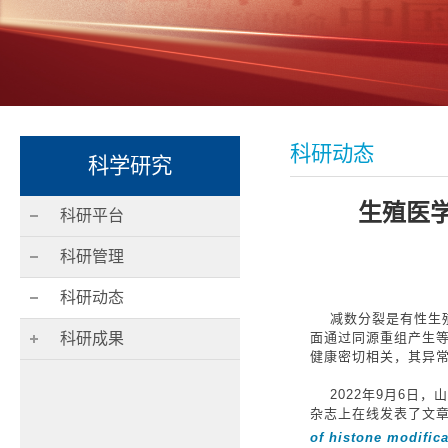
科研动态
科学研究
生殖医学
科研平台
科研管理
科研动态
减数分裂是有性生殖
科研成果
面通过同源重组产生
健康密切相关，其异
2022
年
9
月
6
日，山
杂志上在线发表了文
of histone modifica