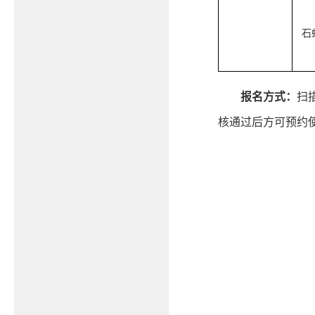
石
报名方式：
扫
核通过后方可预约