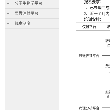
报名要求：
分子生物学平台
1、已
办理
完成
显微注射平台
2、
近一个月内
培训安排
：
规章制度
仪器
平台
转
显微表征平台
荧
组
病理分析平台