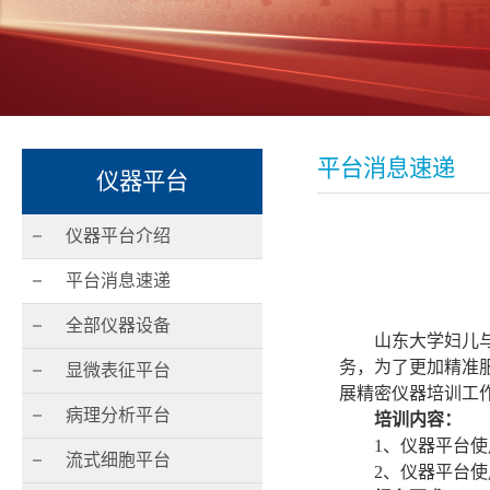
平台消息速递
仪器平台
仪器平台介绍
平台消息速递
全部仪器设备
山东大学
妇儿
务，
为了更加精准
显微表征平台
展精密仪器培训工
病理分析平台
培训内容：
1、
仪器平台
使
流式细胞平台
2、
仪器平台
使