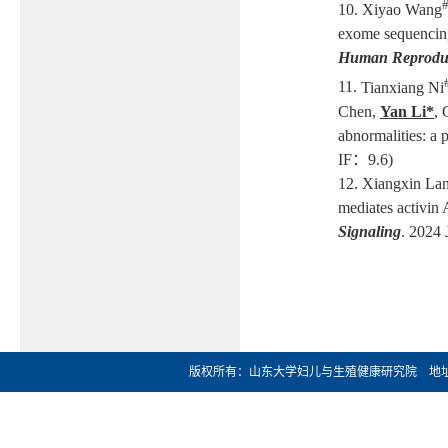
10.
Xiyao Wang
exome sequencing 
Human Reprodu
11.
Tianxiang Ni
Chen,
Yan Li*
,
abnormalities: a 
IF
：
9.6)
12.
Xiangxin Lan
mediates activin
Signaling
. 2024 
版权所有：山东大学妇儿与生殖健康研究院 地址：济南市文化