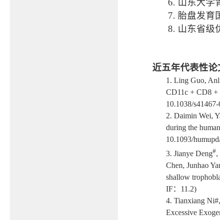
6. 山东大
7. 胎盘发育
8. 山东省级
近五年代表性论文/Repr
1.
Ling Guo, Anl
CD11c + CD8 + T 
10.1038/s41467-
2.
Daimin Wei, Y
during the human
10.1093/humupd
#
3.
Jianye Deng
,
Chen, Junhao Y
shallow trophobla
IF
：
11.2)
4.
Tianxiang Ni#
Excessive Exoge