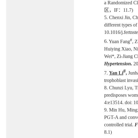
a Randomized Cli
区，
IF
：
11.7)
5.
Chenxi Jin, C
different types 
10.1016/j.fertnst
#
6.
Yuan Fang
, 
Huiying Xiao, Ni
Wei*, Zi-Jiang Ch
Hypertension.
20
#
7.
Yan Li
,
Junh
trophoblast invas
8.
Chunzi Lyu, T
predisposes women
4:e13514. doi: 10
9.
Min Hu, Mingx
PGT-A and conven
controlled trial.
F
8.1)