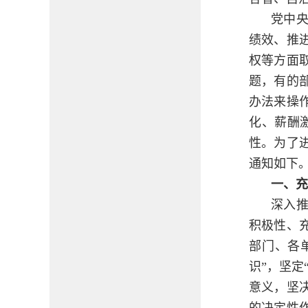
党中
绩效、推
权等方面
题，有的
办法来操
化、薪酬
性。为了
通知如下
一、充
深入
积极性、
部门、各
识”，坚定
意义，坚