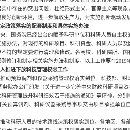
作用，更好发挥政府作用，进一步发挥企业的技术创新主
落实中存在的突出问题，杜绝形式主义、官僚主义等现象
造良好创新环境，进一步解放生产力，为实施创新驱动发
定政策落实的配套制度和具体实施办法
中央、国务院已经出台的赋予科研单位和科研人员自主权
实施办法，对现行的科研项目、科研资金、科研人员以及
神不符的规定要进行清理和修改。各高校、科研院所、国
原则修订和制定相关实施办法和制度。以上工作要在
2019
入推进下放科技管理权限工作
）推动预算调剂和仪器采购管理权落实到位。
科技部、财
 国务院办公厅印发〈关于进一步完善中央财政科研项目资
化科研管理提升科研绩效若干措施的通知》等精神，分别
有关预算调剂、科研仪器采购等事项交由项目承担单位
）推动科研人员的技术路线决策权落实到位。
各地区、各