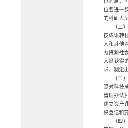
位同意，
位要进一
的科研人
（二
技成果转
人和其他
力资源社
人员获得
求，制定
（三
照对科技
管理办法
建立资产
权登记和
（四