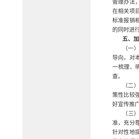
管理办法
在相关项
标准报销
的同时进
五、加
（一
导向，对
一梳理、
查。
（二
策性比较
好宣传推
（三
准，充分
针对性地