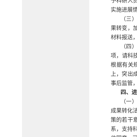
予科研人
实施进展
（三
果转变，
材料报送
（四
项，请科
根据有关
上，突出
事后监管
四、进
（一
成果转化
策的若干
系，支持