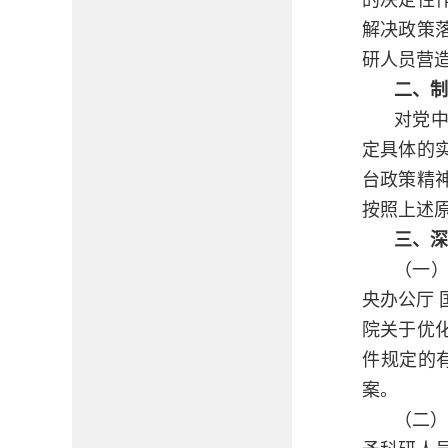
的决定性
解决政策
研人员营
二、制
对党
定具体的
台政策精
按照上述
三、深
（一
央办公厅
院关于优
件规定的
案。
（二