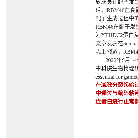
族成员在配子发
道，
RBM46
在食
配子生成过程中
RBM46
在配子发
为
YTHDC2
蛋白
文章发表在
Scien
志上报道，
RBM4
2022
年
9
月
14
中科院生物物理
essential for gamet
在减数分裂起始
中通过与编码粘
连
蛋白进行正常