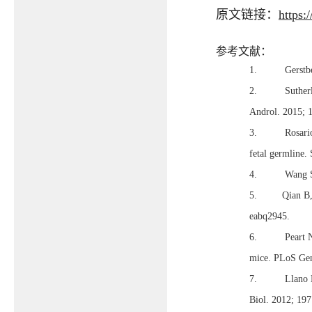
原文链接：
https:
参考文献：
1. Gerstberger
2. Sutherland 
Androl. 2015; 
3. Rosario R, 
fetal germline.
4. Wang S, Zhe
5. Qian B, Li Y
eabq2945.
6. Peart NJ, Jo
mice. PLoS Gen
7. Llano E, Her
Biol. 2012; 197