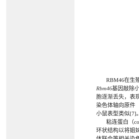
RBM46
在生
Rbm46
基因敲除
胞逐渐丢失，
表
染色体轴向原件
小鼠表型类似
[7]
粘连蛋白（
co
环状结构以将姐
体联会等相关染